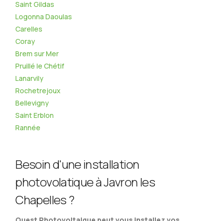
Saint Gildas
Logonna Daoulas
Carelles
Coray
Brem sur Mer
Pruillé le Chétif
Lanarvily
Rochetrejoux
Bellevigny
Saint Erblon
Rannée
Besoin d'une installation
photovolatique à Javron les
Chapelles ?
Ouest Photovoltaique peut vous installez vos