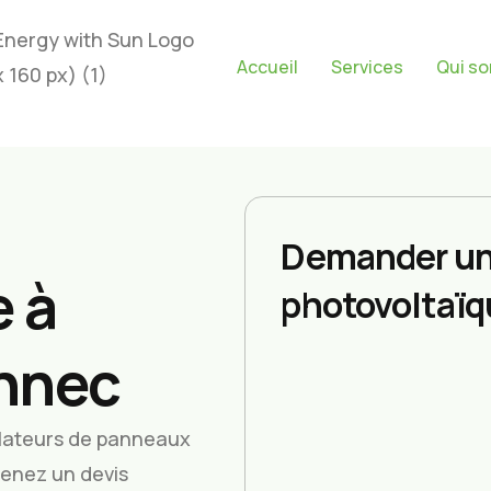
Accueil
Services
Qui s
Demander un
 à
photovoltaïq
ennec
allateurs de panneaux
tenez un devis