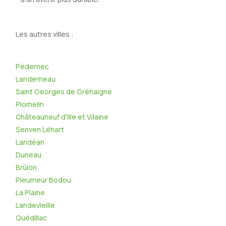
Les autres villes :
Pédernec
Landerneau
Saint Georges de Gréhaigne
Plomelin
Châteauneuf d'Ille et Vilaine
Senven Léhart
Landéan
Duneau
Brûlon
Pleumeur Bodou
La Plaine
Landevieille
Quédillac