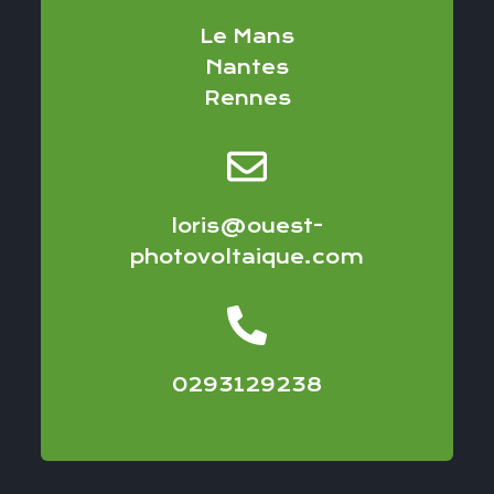
Le Mans
Nantes
Rennes
loris@ouest-
photovoltaique.com
0293129238