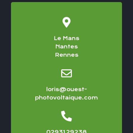
Le Mans
Nantes
Rennes
loris@ouest-
photovoltaique.com
0293129238