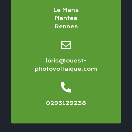
Le Mans
Nantes
Rennes
loris@ouest-
photovoltaique.com
0293129238