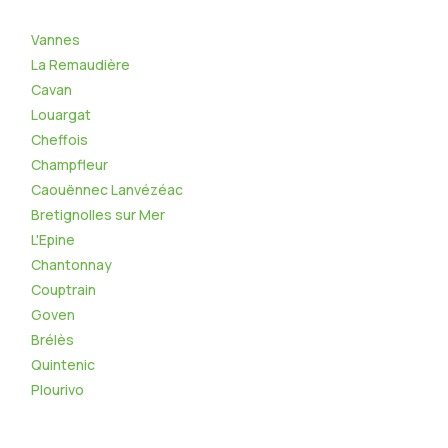
Vannes
La Remaudière
Cavan
Louargat
Cheffois
Champfleur
Caouënnec Lanvézéac
Bretignolles sur Mer
L'Epine
Chantonnay
Couptrain
Goven
Brélès
Quintenic
Plourivo