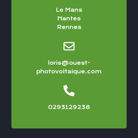
Le Mans
Nantes
Rennes
loris@ouest-
photovoltaique.com
0293129238