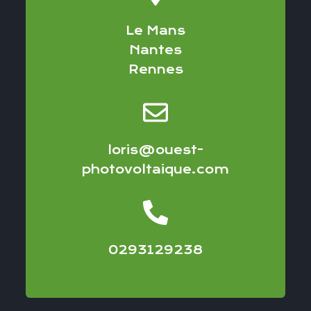
Le Mans
Nantes
Rennes
loris@ouest-
photovoltaique.com
0293129238