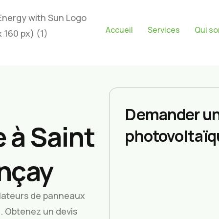
Accueil
Services
Qui s
Demander un
 à Saint
photovoltaïq
inçay
allateurs de panneaux
e. Obtenez un devis