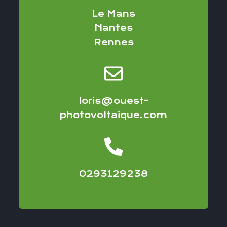
Le Mans
Nantes
Rennes
loris@ouest-
photovoltaique.com
0293129238