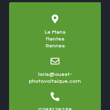
Le Mans
Nantes
Rennes
loris@ouest-
photovoltaique.com
0293129238