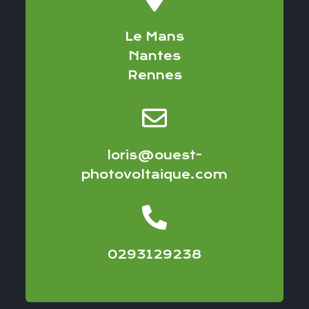
Le Mans
Nantes
Rennes
loris@ouest-
photovoltaique.com
0293129238